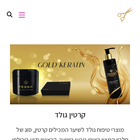
קרטין גולד
מוצרי טיפוח גולד לשיער המכילים קרטין, סוג של
חלבון המצוי באופן טבעי בשיער. קראטין ידוע ביכולתו