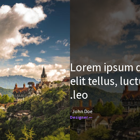
Lorem ipsum do
elit tellus, l
leo.
John Doe
— Designer