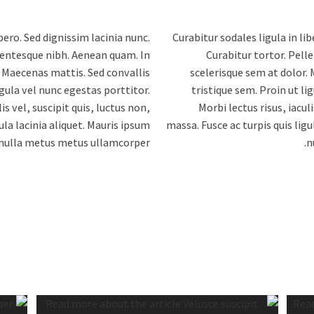
ibero. Sed dignissim lacinia nunc.
Curabitur sodales ligula in lib
lentesque nibh. Aenean quam. In
Curabitur tortor. Pell
. Maecenas mattis. Sed convallis
scelerisque sem at dolor.
igula vel nunc egestas porttitor.
tristique sem. Proin ut li
lis vel, suscipit quis, luctus non,
Morbi lectus risus, iaculi
ula lacinia aliquet. Mauris ipsum
massa. Fusce ac turpis quis ligu
nulla metus metus ullamcorper.
n