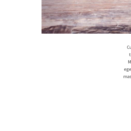
Cu
t
M
ege
mass