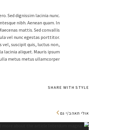
ero. Sed dignissim lacinia nunc.
entesque nibh. Aenean quam. In
 Maecenas mattis. Sed convallis
gula vel nunc egestas porttitor.
s vel, suscipit quis, luctus non,
la lacinia aliquet. Mauris ipsum
ulla metus metus ullamcorper.
SHARE WITH STYLE
אולי תאהב/י גם