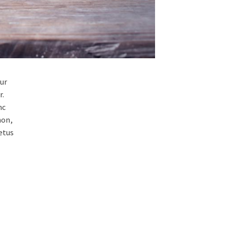
tur
r.
nc
non,
metus